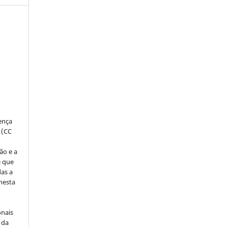
:
s
cença
 (CC
ão e a
e que
as a
 nesta
onais
 da