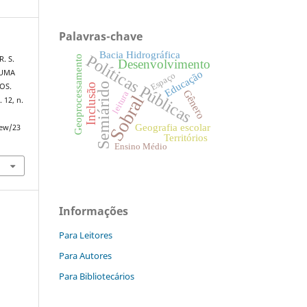
Palavras-chave
Bacia Hidrográfica
Políticas Públicas
Geoprocessamento
. S.
Desenvolvimento
Educação
 UMA
Espaço
Semiárido
OS.
Inclusão
Gênero
leitura
Sobral
v. 12, n.
Geografia escolar
iew/23
Territórios
Ensino Médio
Informações
Para Leitores
Para Autores
Para Bibliotecários