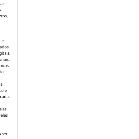
ais
s
vros,
,
o e
cados
itais,
onais,
micas
to,
da
co e
icada.
elas
pelas
 ser