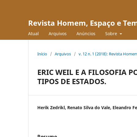
Revista Homem, Espaço e Te
Atual
Arquivos
Anúncios
Sobre
Início
/
Arquivos
/
v. 12 n. 1 (2018): Revista Hom
ERIC WEIL E A FILOSOFIA 
TIPOS DE ESTADOS.
Herik Zedrikl, Renato Silva do Vale, Eleandro 
Resumo