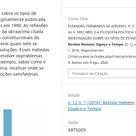
 sobre os tipos de
Como Citar
originalmente publicada
s em 1990. As reflexões
ELEANDRO FERNANDES DE AZEVEDO, H. Z. R
te da obraacima citada
do V. ERIC WEIL E A FILOSOFIA POLÍTICA:
 constitucionais do
INVESTIGAÇÃO SOBRE OS TIPOS DE ESTAD
elos quais nele se
Revista Homem, Espaço e Tempo
,
[S. l.]
, 
soluções. Esses métodos
1, 2018. Disponível em:
resolver osproblemas
//rhet.uvanet.br/index.php/rhet/article/v
r exemplo, saber como o
9. Acesso em: 9 ago. 2026.
ia, localizar onde se
Fomatos de Citação
ções satisfatórias.
Edição
v. 12 n. 1 (2018): Revista Homem,
Espaço e Tempo
Seção
ARTIGOS