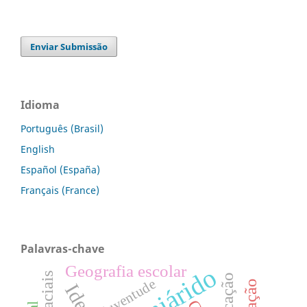
Enviar Submissão
Idioma
Português (Brasil)
English
Español (España)
Français (France)
Palavras-chave
Geografia escolar
Semiárido
Educação
juventude