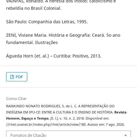
VAINFAS, Ronaldo. A heresia dos índios: catolicismo e
rebeldia no Brasil Colonial.
São Paulo: Companhia das Letras, 1995.
ZENI, Viviane Maria. História e Geografia: Ceará. 5o ano
fundamental. Ilustrações
Águeda Horn (et. al.) – Curitiba: Positivo, 2013.
PDF
Como Citar
RAIMUNDO NONATO RODRIGUES, S. de L. C. A REPRESENTAÇÃO DO
INDÍGENA EM IPU-CE: ENTRE A CULTURA E O ENSINO DE HISTÓRIA.
Revista
Homem, Espaço e Tempo
,
[S. l.]
, v. 10, n. 2, 2018. Disponível em:
//rhet.uvanet.br/index.php/rhet/article/view/180. Acesso em: 7 ago. 2026.
Fomatos de Citação