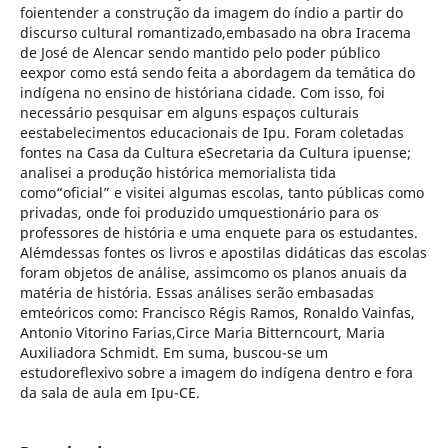
foientender a construção da imagem do índio a partir do
discurso cultural romantizado,embasado na obra Iracema
de José de Alencar sendo mantido pelo poder público
eexpor como está sendo feita a abordagem da temática do
indígena no ensino de históriana cidade. Com isso, foi
necessário pesquisar em alguns espaços culturais
eestabelecimentos educacionais de Ipu. Foram coletadas
fontes na Casa da Cultura eSecretaria da Cultura ipuense;
analisei a produção histórica memorialista tida
como“oficial” e visitei algumas escolas, tanto públicas como
privadas, onde foi produzido umquestionário para os
professores de história e uma enquete para os estudantes.
Alémdessas fontes os livros e apostilas didáticas das escolas
foram objetos de análise, assimcomo os planos anuais da
matéria de história. Essas análises serão embasadas
emteóricos como: Francisco Régis Ramos, Ronaldo Vainfas,
Antonio Vitorino Farias,Circe Maria Bitterncourt, Maria
Auxiliadora Schmidt. Em suma, buscou-se um
estudoreflexivo sobre a imagem do indígena dentro e fora
da sala de aula em Ipu-CE.