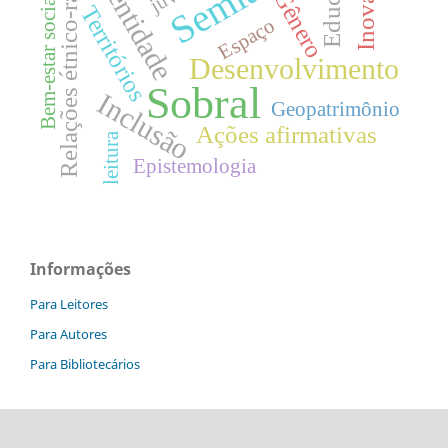
Relações étnico-raciais
Inovação
Identidade
Gênero
Bem-estar social
Territórios
Espaço
Desenvolvimento
Sobral
Inclusão
Geopatrimônio
Ações afirmativas
leitura
Epistemologia
Informações
Para Leitores
Para Autores
Para Bibliotecários