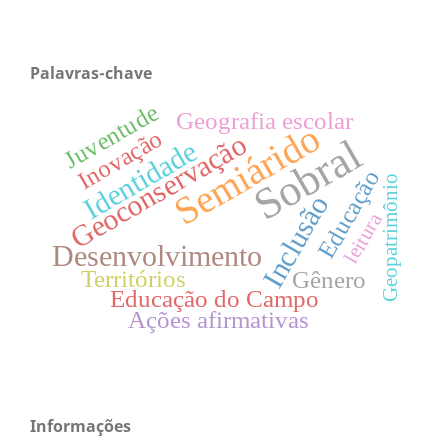
Palavras-chave
Juventude
Geografia escolar
Semiárido
Inovação
Geoconservação
Sobral
Identidade
Educação
Geopatrimônio
Inclusão
leitura
Desenvolvimento
Territórios
Gênero
Educação do Campo
Ações afirmativas
Informações