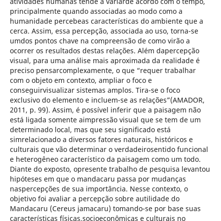
atividades humanas tende a variarde acordo com o tempo,
principalmente quando associadas ao modo como a
humanidade percebeas características do ambiente que a
cerca. Assim, essa percepção, associada ao uso, torna-se
umdos pontos chave na compreensão de como virão a
ocorrer os resultados destas relações. Além dapercepção
visual, para uma análise mais aproximada da realidade é
preciso pensarcomplexamente, o que “requer trabalhar
com o objeto em contexto, ampliar o foco e
conseguirvisualizar sistemas amplos. Tira-se o foco
exclusivo do elemento e incluem-se as relações”(AMADOR,
2011, p. 99). Assim, é possível inferir que a paisagem não
está ligada somente aimpressão visual que se tem de um
determinado local, mas que seu significado está
simrelacionado a diversos fatores naturais, históricos e
culturais que vão determinar o verdadeirosentido funcional
e heterogêneo característico da paisagem como um todo.
Diante do exposto, opresente trabalho de pesquisa levantou
hipóteses em que o mandacaru passa por mudanças
naspercepções de sua importância. Nesse contexto, o
objetivo foi avaliar a percepção sobre autilidade do
Mandacaru (Cereus jamacaru) tomando-se por base suas
características físicas,socioeconômicas e culturais no