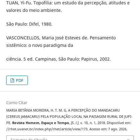
TUAN, Yi-Fu. Topofilia: um estudo da percepção, atitudes e
valores do meio ambiente.
São Paulo: Difel, 1980.
VASCONCELLOS, Maria José Esteves de. Pensamento
sistêmico: o novo paradigma da
ciência. 5 ed. Campinas, São Paulo: Papirus, 2002.
PDF
Como Citar
MARIA BETÂNIA MOREIRA, H. T. M. G. A PERCEPÇÃO DO MANDACARU
(CEREUS JAMACARU) PELA POPULAÇÃO LOCAL NA PAISAGEM RURAL DE JUPI-
PE.
Revista Homem, Espaço e Tempo
,
[S. l.]
, v. 10, n. 1, 2018. Disponível em:
//rhet.uvanet.br/index.php/rhet/article/view/173. Acesso em: 7 ago. 2026.