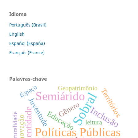
Idioma
Português (Brasil)
English
Español (España)
Français (France)
Palavras-chave
Espaço
Geopatrimônio
Territórios
Semiárido
Sobral
Juventude
Gênero
Inclusão
Identidade
Educação
ruralidade
Inovação
leitura
Políticas Públicas