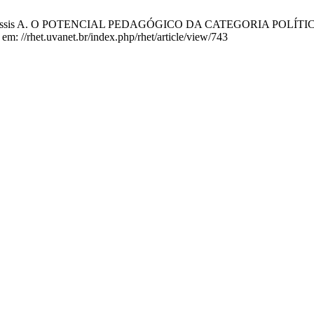
alves de Assis A. O POTENCIAL PEDAGÓGICO DA CATEGORIA POL
m: //rhet.uvanet.br/index.php/rhet/article/view/743