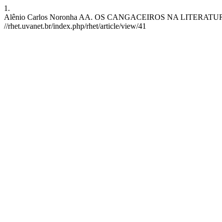
1.
Alênio Carlos Noronha AA. OS CANGACEIROS NA LITERATURA BRASI
//rhet.uvanet.br/index.php/rhet/article/view/41