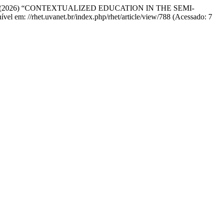
imenes, A. V. (2026) “CONTEXTUALIZED EDUCATION IN THE SEMI-
nível em: //rhet.uvanet.br/index.php/rhet/article/view/788 (Acessado: 7