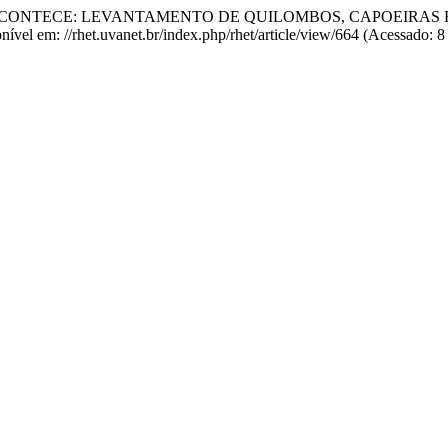
NDE A LUTA ACONTECE: LEVANTAMENTO DE QUILOMBOS, CAPOE
onível em: //rhet.uvanet.br/index.php/rhet/article/view/664 (Acessado: 8