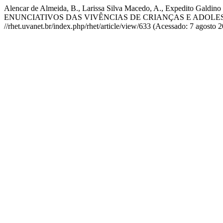
Alencar de Almeida, B., Larissa Silva Macedo, A., Expedito G
ENUNCIATIVOS DAS VIVÊNCIAS DE CRIANÇAS E ADOLES
//rhet.uvanet.br/index.php/rhet/article/view/633 (Acessado: 7 agosto 2