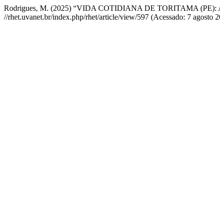
Rodrigues, M. (2025) “VIDA COTIDIANA DE TORITAMA (PE
//rhet.uvanet.br/index.php/rhet/article/view/597 (Acessado: 7 agosto 2