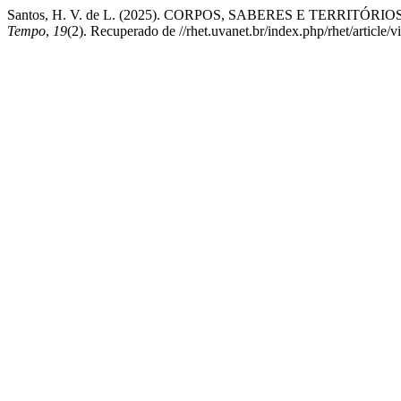
Santos, H. V. de L. (2025). CORPOS, SABERES E TERR
Tempo
,
19
(2). Recuperado de //rhet.uvanet.br/index.php/rhet/article/