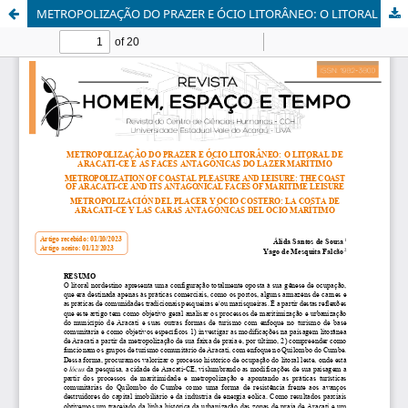
METROPOLIZAÇÃO DO PRAZER E ÓCIO LITORÂNEO: O LITORAL DE ARACATI-CE E AS FACES ANTAGÔNICAS DO LAZER MARÍTIMO