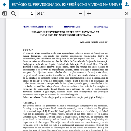
ESTÁGIO SUPERVISIONADO: EXPERIÊNCIAS VIVIDAS NA UNIVERSIDADE NO CURSO DE GEOGRAFIA